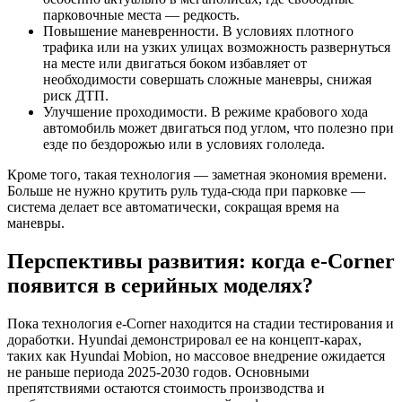
парковочные места — редкость.
Повышение маневренности. В условиях плотного
трафика или на узких улицах возможность развернуться
на месте или двигаться боком избавляет от
необходимости совершать сложные маневры, снижая
риск ДТП.
Улучшение проходимости. В режиме крабового хода
автомобиль может двигаться под углом, что полезно при
езде по бездорожью или в условиях гололеда.
Кроме того, такая технология — заметная экономия времени.
Больше не нужно крутить руль туда-сюда при парковке —
система делает все автоматически, сокращая время на
маневры.
Перспективы развития: когда e-Corner
появится в серийных моделях?
Пока технология e-Corner находится на стадии тестирования и
доработки. Hyundai демонстрировал ее на концепт-карах,
таких как Hyundai Mobion, но массовое внедрение ожидается
не раньше периода 2025-2030 годов. Основными
препятствиями остаются стоимость производства и