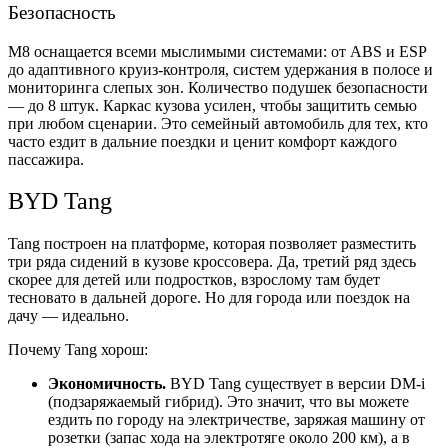
Безопасность
M8 оснащается всеми мыслимыми системами: от ABS и ESP
до адаптивного круиз-контроля, систем удержания в полосе и
мониторинга слепых зон. Количество подушек безопасности
— до 8 штук. Каркас кузова усилен, чтобы защитить семью
при любом сценарии. Это семейный автомобиль для тех, кто
часто ездит в дальние поездки и ценит комфорт каждого
пассажира.
BYD Tang
Tang построен на платформе, которая позволяет разместить
три ряда сидений в кузове кроссовера. Да, третий ряд здесь
скорее для детей или подростков, взрослому там будет
тесновато в дальней дороге. Но для города или поездок на
дачу — идеально.
Почему Tang хорош:
Экономичность.
BYD Tang существует в версии DM-i
(подзаряжаемый гибрид). Это значит, что вы можете
ездить по городу на электричестве, заряжая машину от
розетки (запас хода на электротяге около 200 км), а в