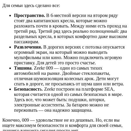
Для семьи здесь сделано все:
Пространство.
В 6-местной версии на втором ряду
стоят два капитанских кресла, которые можно
разложить почти в кровать. Между ними есть проход на
третий ряд. Третий ряд здесь реально полноценный: два
раздельных кресла, в которых комфортно даже высоким
пассажирам.
Развлечения.
В дорогих версиях с потолка опускается
огромный экран, на который можно выводить
мультфильмы или кино. Можно подключить игровую
приставку. Для детей это просто счастье.
Тишина
. Zeekr 009 — один из самых тихих
автомобилей на рынке. Двойные стеклопакеты,
отличная шумоизоляция колесных арок. Дети могут
спать в дороге, не просыпаясь от шума шин или ветра.
Безопасност
ь. Zeekr построен на платформе SEA,
которая считается одной из самых безопасных в мире.
Здесь все, что может быть: подушки, шторки,
электронные ассистенты. За батарею можно не
переживать — она надежно защищена.
Конечно, 009 — удовольствие не из дешевых. Но, если вы
ищете максимум безопасности и комфорта для своей семьи,
лучшего варианта сегодня просто нет.