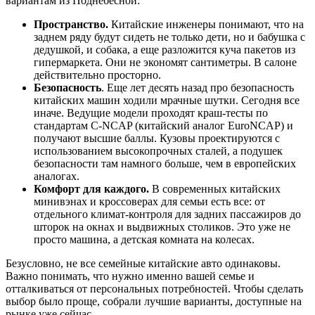
вариантам из Поднебесной:
Пространство.
Китайские инженеры понимают, что на
заднем ряду будут сидеть не только дети, но и бабушка с
дедушкой, и собака, а еще разложится куча пакетов из
гипермаркета. Они не экономят сантиметры. В салоне
действительно просторно.
Безопасность
. Еще лет десять назад про безопасность
китайских машин ходили мрачные шутки. Сегодня все
иначе. Ведущие модели проходят краш-тесты по
стандартам C-NCAP (китайский аналог EuroNCAP) и
получают высшие баллы. Кузовы проектируются с
использованием высокопрочных сталей, а подушек
безопасности там намного больше, чем в европейских
аналогах.
Комфорт для каждого.
В современных китайских
минивэнах и кроссоверах для семьи есть все: от
отдельного климат-контроля для задних пассажиров до
шторок на окнах и выдвижных столиков. Это уже не
просто машина, а детская комната на колесах.
Безусловно, не все семейные китайские авто одинаковы.
Важно понимать, что нужно именно вашей семье и
отталкиваться от персональных потребностей. Чтобы сделать
выбор было проще, собрали лучшие варианты, доступные на
рынке уже сейчас.