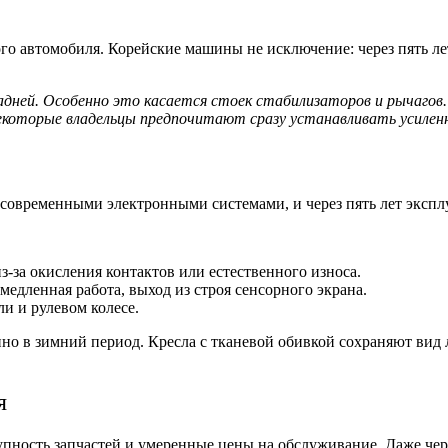
о автомобиля. Корейские машины не исключение: через пять ле
 задней. Особенно это касается стоек стабилизаторов и рычаг
Некоторые владельцы предпочитают сразу устанавливать усилен
овременными электронными системами, и через пять лет эксплу
з-за окисления контактов или естественного износа.
едленная работа, выход из строя сенсорного экрана.
и и рулевом колесе.
но в зимний период. Кресла с тканевой обивкой сохраняют вид 
я
ность запчастей и умеренные цены на обслуживание. Даже чере