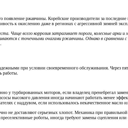
то появление ржавчины. Корейские производители за последни
ость к окислению даже в регионах с агрессивной зимней экспл
еста. Чаще всего коррозия затрагивает пороги, колесные арки и
лкиваются с точечными очагами ржавчины. Однако в сравнении 
.
ежными при условии своевременного обслуживания. Через пять 
ь работы.
но у турбированных моторов, если владелец пренебрегал замен
осы высокого давления иногда начинают работать менее эффек
телях с наддувом, если использовалось некачественное масло и
ычно не доставляют серьезных хлопот. Механика при правильной
 преселективные роботы, иногда требуют замены сцепления или