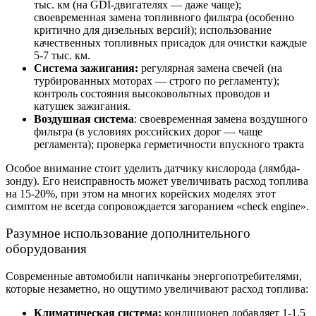
тыс. км (на GDI-двигателях — даже чаще);
своевременная замена топливного фильтра (особенно
критично для дизельных версий); использование
качественных топливных присадок для очистки каждые
5-7 тыс. км.
Система зажигания:
регулярная замена свечей (на
турбированных моторах — строго по регламенту);
контроль состояния высоковольтных проводов и
катушек зажигания.
Воздушная система
: своевременная замена воздушного
фильтра (в условиях российских дорог — чаще
регламента); проверка герметичности впускного тракта
Особое внимание стоит уделить датчику кислорода (лямбда-
зонду). Его неисправность может увеличивать расход топлива
на 15-20%, при этом на многих корейских моделях этот
симптом не всегда сопровождается загоранием «check engine».
Разумное использование дополнительного
оборудования
Современные автомобили напичканы энергопотребителями,
которые незаметно, но ощутимо увеличивают расход топлива:
Климатическая система:
кондиционер добавляет 1-1.5