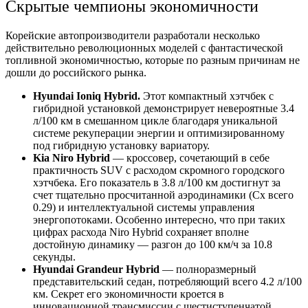
Скрытые чемпионы экономичности
Корейские автопроизводители разработали несколько
действительно революционных моделей с фантастической
топливной экономичностью, которые по разным причинам не
дошли до российского рынка.
Hyundai Ioniq Hybrid.
Этот компактный хэтчбек с
гибридной установкой демонстрирует невероятные 3.4
л/100 км в смешанном цикле благодаря уникальной
системе рекуперации энергии и оптимизированному
под гибридную установку вариатору.
Kia Niro Hybrid
— кроссовер, сочетающий в себе
практичность SUV с расходом скромного городского
хэтчбека. Его показатель в 3.8 л/100 км достигнут за
счет тщательно просчитанной аэродинамики (Cx всего
0.29) и интеллектуальной системы управления
энергопотоками. Особенно интересно, что при таких
цифрах расхода Niro Hybrid сохраняет вполне
достойную динамику — разгон до 100 км/ч за 10.8
секунды.
Hyundai Grandeur Hybrid
— полноразмерный
представительский седан, потребляющий всего 4.2 л/100
км. Секрет его экономичности кроется в
инновационной трансмиссии с шестиступенчатой