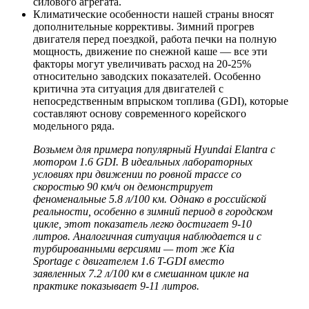
силового агрегата.
Климатические особенности нашей страны вносят
дополнительные коррективы. Зимний прогрев
двигателя перед поездкой, работа печки на полную
мощность, движение по снежной каше — все эти
факторы могут увеличивать расход на 20-25%
относительно заводских показателей. Особенно
критична эта ситуация для двигателей с
непосредственным впрыском топлива (GDI), которые
составляют основу современного корейского
модельного ряда.
Возьмем для примера популярный Hyundai Elantra с
мотором 1.6 GDI. В идеальных лабораторных
условиях при движении по ровной трассе со
скоростью 90 км/ч он демонстрирует
феноменальные 5.8 л/100 км. Однако в российской
реальности, особенно в зимний период в городском
цикле, этот показатель легко достигает 9-10
литров. Аналогичная ситуация наблюдается и с
турбированными версиями — тот же Kia
Sportage с двигателем 1.6 T-GDI вместо
заявленных 7.2 л/100 км в смешанном цикле на
практике показывает 9-11 литров.