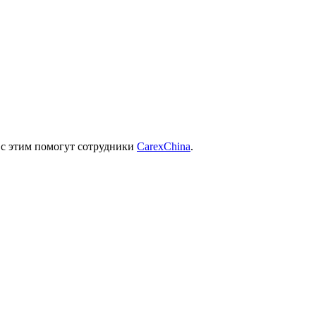
 с этим помогут сотрудники
CarexChina
.